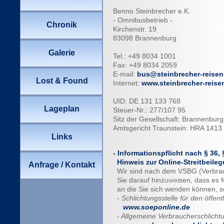
Benno Steinbrecher e.K.
- Omnibusbetrieb -
Kirchenstr. 19
83098 Brannenburg
Tel.: +49 8034 1001
Fax: +49 8034 2059
E-mail:
bus@steinbrecher-reisen
Internet:
www.steinbrecher-reise
UID: DE 131 133 768
Steuer-Nr.: 277/107 95
Sitz der Gesellschaft: Brannenbur
Amtsgericht Traunstein: HRA 1413
- Informationspflicht nach § 36,
Hinweis zur Online-Streitbeile
Wir sind nach dem VSBG (Verbrauch
Sie darauf hinz
uwe
isen, dass es 
an die Sie sich wenden können, so
- Schlichtungsstelle für den öffen
www.soeponline.de
- Allgemeine Verbraucherschlichtu