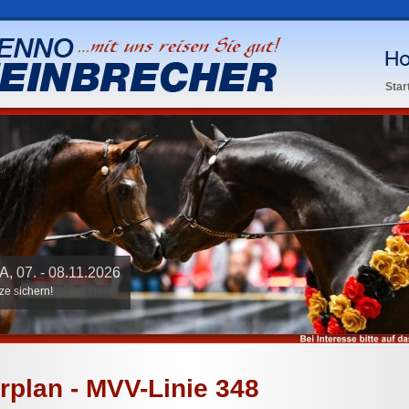
Star
rplan - MVV-Linie 348