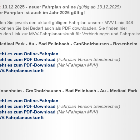
:
13.12.2025 - neuer Fahrplan online
(gültig ab 13.12.2025)
r Fahrplan ist auch im Jahr 2026 gültig!
nden Sie jeweils den aktuell gültigen Fahrplan unserer MVV-Linie 348.
können Sie bei Bedarf auch als PDF downloaden. Sie finden hier
ls den Link zur MVV-Fahrplanauskunft für Verbindungen und Fahrpreis
Medical Park - Au - Bad Feilnbach - Großholzhausen - Rosenheim
eht es zum Online-Fahrplan
 geht es zum PDF-Download
(Fahrplan Version Steinbrecher)
 geht es zum PDF-Download
(Mini-Fahrplan MVV)
V
V-Fahrplanauskunft
................................................................................................................
Rosenheim - Großholzhausen - Bad Feilnbach - Au - Medical Park
eht es zum Online-Fahrplan
 geht es zum PDF-Download
(Fahrplan Version Steinbrecher)
 geht es zum PDF-Download
(Mini-Fahrplan MVV)
V
V-Fahrplanauskunft
................................................................................................................