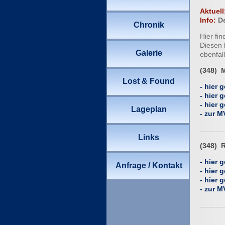
Aktuell
Info:
De
Hier fi
Diesen 
ebenfal
(348) 
- hier g
- hier
- hier
- zur M
............
(348) 
- hier g
- hier
- hier
- zur M
............