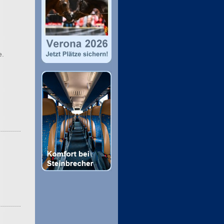
e.
...........
...........